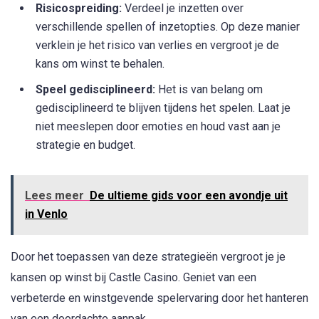
Risicospreiding:
Verdeel je inzetten over
verschillende spellen of inzetopties. Op deze manier
verklein je het risico van verlies en vergroot je de
kans om winst te behalen.
Speel gedisciplineerd:
Het is van belang om
gedisciplineerd te blijven tijdens het spelen. Laat je
niet meeslepen door emoties en houd vast aan je
strategie en budget.
Lees meer
De ultieme gids voor een avondje uit
in Venlo
Door het toepassen van deze strategieën vergroot je je
kansen op winst bij Castle Casino. Geniet van een
verbeterde en winstgevende spelervaring door het hanteren
van een doordachte aanpak.