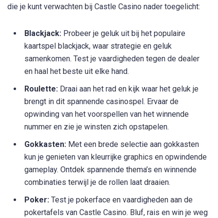
die je kunt verwachten bij Castle Casino nader toegelicht:
Blackjack:
Probeer je geluk uit bij het populaire
kaartspel blackjack, waar strategie en geluk
samenkomen. Test je vaardigheden tegen de dealer
en haal het beste uit elke hand.
Roulette:
Draai aan het rad en kijk waar het geluk je
brengt in dit spannende casinospel. Ervaar de
opwinding van het voorspellen van het winnende
nummer en zie je winsten zich opstapelen.
Gokkasten:
Met een brede selectie aan gokkasten
kun je genieten van kleurrijke graphics en opwindende
gameplay. Ontdek spannende thema’s en winnende
combinaties terwijl je de rollen laat draaien.
Poker:
Test je pokerface en vaardigheden aan de
pokertafels van Castle Casino. Bluf, rais en win je weg