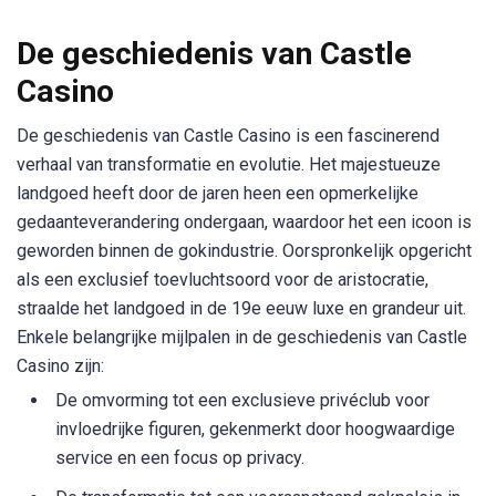
De geschiedenis van Castle
Casino
De geschiedenis van Castle Casino is een fascinerend
verhaal van transformatie en evolutie. Het majestueuze
landgoed heeft door de jaren heen een opmerkelijke
gedaanteverandering ondergaan, waardoor het een icoon is
geworden binnen de gokindustrie. Oorspronkelijk opgericht
als een exclusief toevluchtsoord voor de aristocratie,
straalde het landgoed in de 19e eeuw luxe en grandeur uit.
Enkele belangrijke mijlpalen in de geschiedenis van Castle
Casino zijn:
De omvorming tot een exclusieve privéclub voor
invloedrijke figuren, gekenmerkt door hoogwaardige
service en een focus op privacy.