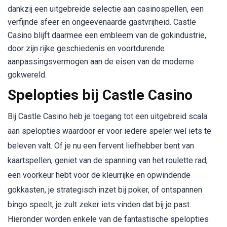
dankzij een uitgebreide selectie aan casinospellen, een
verfijnde sfeer en ongeëvenaarde gastvrijheid. Castle
Casino blijft daarmee een embleem van de gokindustrie,
door zijn rijke geschiedenis en voortdurende
aanpassingsvermogen aan de eisen van de moderne
gokwereld.
Spelopties bij Castle Casino
Bij Castle Casino heb je toegang tot een uitgebreid scala
aan spelopties waardoor er voor iedere speler wel iets te
beleven valt. Of je nu een fervent liefhebber bent van
kaartspellen, geniet van de spanning van het roulette rad,
een voorkeur hebt voor de kleurrijke en opwindende
gokkasten, je strategisch inzet bij poker, of ontspannen
bingo speelt, je zult zeker iets vinden dat bij je past.
Hieronder worden enkele van de fantastische spelopties