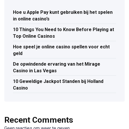
Hoe u Apple Pay kunt gebruiken bij het spelen
in online casino’s
10 Things You Need to Know Before Playing at
Top Online Casinos
Hoe speel je online casino spellen voor echt
geld
De opwindende ervaring van het Mirage
Casino in Las Vegas
10 Geweldige Jackpot Standen bij Holland
Casino
Recent Comments
Geen reacties om weer te geven.