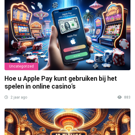
Uncategorized
Hoe u Apple Pay kunt gebruiken bij het
spelen in online casino’s
2 jaar ago
883