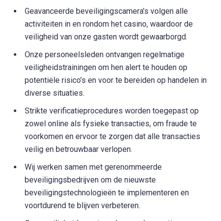
Geavanceerde beveiligingscamera’s volgen alle
activiteiten in en rondom het casino, waardoor de
veiligheid van onze gasten wordt gewaarborgd.
Onze personeelsleden ontvangen regelmatige
veiligheidstrainingen om hen alert te houden op
potentiële risico’s en voor te bereiden op handelen in
diverse situaties.
Strikte verificatieprocedures worden toegepast op
zowel online als fysieke transacties, om fraude te
voorkomen en ervoor te zorgen dat alle transacties
veilig en betrouwbaar verlopen.
Wij werken samen met gerenommeerde
beveiligingsbedrijven om de nieuwste
beveiligingstechnologieën te implementeren en
voortdurend te blijven verbeteren.