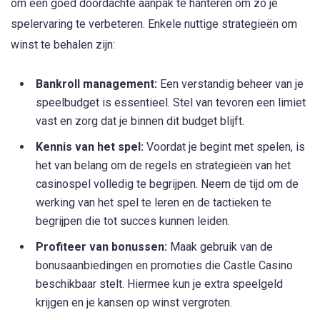
om een goed doordachte aanpak te hanteren om zo je
spelervaring te verbeteren. Enkele nuttige strategieën om
winst te behalen zijn:
Bankroll management:
Een verstandig beheer van je
speelbudget is essentieel. Stel van tevoren een limiet
vast en zorg dat je binnen dit budget blijft.
Kennis van het spel:
Voordat je begint met spelen, is
het van belang om de regels en strategieën van het
casinospel volledig te begrijpen. Neem de tijd om de
werking van het spel te leren en de tactieken te
begrijpen die tot succes kunnen leiden.
Profiteer van bonussen:
Maak gebruik van de
bonusaanbiedingen en promoties die Castle Casino
beschikbaar stelt. Hiermee kun je extra speelgeld
krijgen en je kansen op winst vergroten.