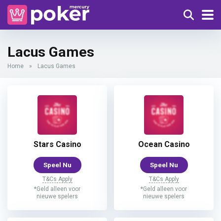
Lacus Games
Home
»
Lacus Games
Stars Casino
Ocean Casino
Speel Nu
Speel Nu
T&Cs Apply
T&Cs Apply
*Geld alleen voor
*Geld alleen voor
nieuwe spelers
nieuwe spelers