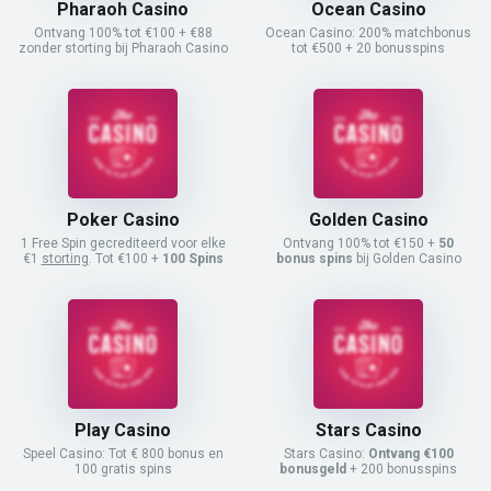
Pharaoh Casino
Ocean Casino
Ontvang 100% tot €100 + €88
Ocean Casino: 200% matchbonus
zonder storting bij Pharaoh Casino
tot €500 + 20 bonusspins
Poker Casino
Golden Casino
1 Free Spin gecrediteerd voor elke
Ontvang 100% tot €150 +
50
€1
storting
. Tot €100 +
100 Spins
bonus spins
bij Golden Casino
Play Casino
Stars Casino
Speel Casino: Tot € 800 bonus en
Stars Casino:
Ontvang €100
100 gratis spins
bonusgeld
+ 200 bonusspins