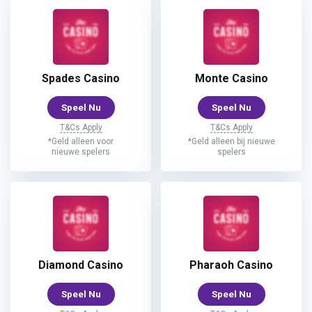
Spades Casino
Monte Casino
Speel Nu
Speel Nu
T&Cs Apply
T&Cs Apply
*Geld alleen voor
*Geld alleen bij nieuwe
nieuwe spelers
spelers
Diamond Casino
Pharaoh Casino
Speel Nu
Speel Nu