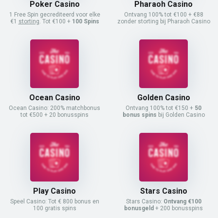
Poker Casino
Pharaoh Casino
1 Free Spin gecrediteerd voor elke
Ontvang 100% tot €100 + €88
€1
storting
. Tot €100 +
100 Spins
zonder storting bij Pharaoh Casino
Ocean Casino
Golden Casino
Ocean Casino: 200% matchbonus
Ontvang 100% tot €150 +
50
tot €500 + 20 bonusspins
bonus spins
bij Golden Casino
Play Casino
Stars Casino
Speel Casino: Tot € 800 bonus en
Stars Casino:
Ontvang €100
100 gratis spins
bonusgeld
+ 200 bonusspins