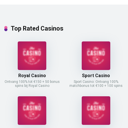
Top Rated Casinos
Royal Casino
Sport Casino
Ontvang 100% tot €150 + 50 bonus
Sport Casino: Ontvang 100%
spins bij Royal Casino
matchbonus tot €100 + 100 spins