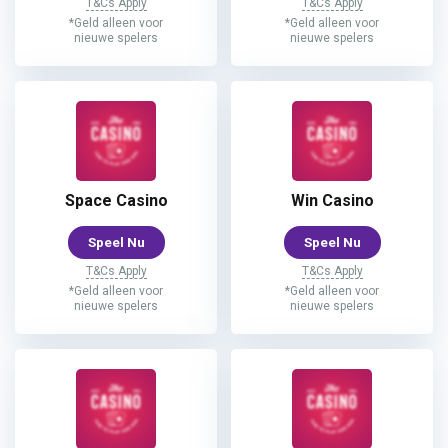
T&Cs Apply
T&Cs Apply
*Geld alleen voor
*Geld alleen voor
nieuwe spelers
nieuwe spelers
Space Casino
Win Casino
Speel Nu
Speel Nu
T&Cs Apply
T&Cs Apply
*Geld alleen voor
*Geld alleen voor
nieuwe spelers
nieuwe spelers