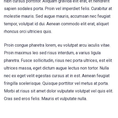
nibh cursus porttitor. Aliquam gravida elit erat, et hendrerit
sapien sodales porta. Proin vel imperdiet felis. Curabitur at
molestie mauris. Sed augue mauris, accumsan nec feugiat
tempor, volutpat id dui. Aenean commodo elit erat, aliquet
rhoncus orci ultricies quis.
Proin congue pharetra lorem, eu volutpat arcu iaculis vitae.
Proin maximus leo sed risus interdum, a varius ligula
pharetra. Fusce sollicitudin, risus nec porta ultrices, est elit
ultrices massa, eget dictum augue lectus non tortor. Nulla
nec ex eget velit egestas cursus at in est. Aenean feugiat
fringilla scelerisque. Quisque porttitor vel metus at porta.
Morbi at risus sit amet dolor vulputate volutpat vel quis elit.
Cras sed eros felis. Mauris et vulputate nulla.