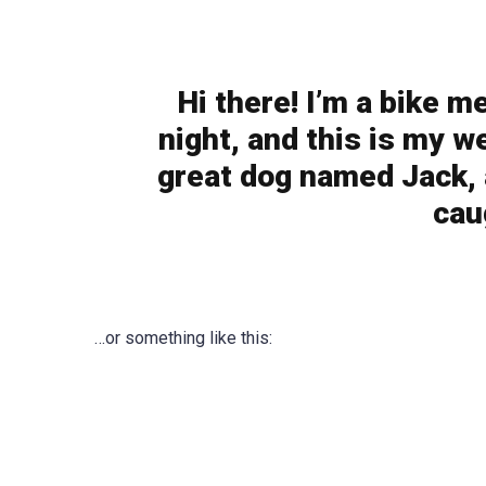
Hi there! I’m a bike m
night, and this is my we
great dog named Jack, a
cau
…or something like this: