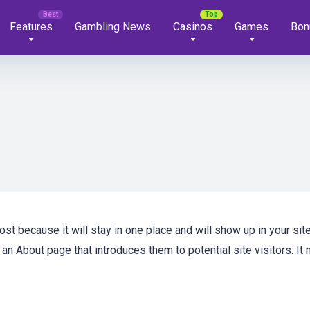
Features
Gambling News
Casinos
Games
Bon
ost because it will stay in one place and will show up in your sit
an About page that introduces them to potential site visitors. It 