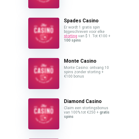
Spades Casino
Er wordt 1 gratis spin
bijgeschreven voor elke
storting
van $ 1. Tot €100 +
100 spins
Monte Casino
Monte Casino: ontvang 10
spins zonder storting +
€100 bonus
Diamond Casino
Claim een ​​stortingsbonus
van 100% tot €250 +
gratis
spins