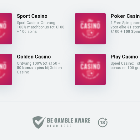
Sport Casino
Poker Casi
Sport Casino: Ontvang
1 Free Spin gecr
100% matchbonus tot €100
voor elke €1
stor
+ 100 spins
€100 +
100 Spin
Golden Casino
Play Casino
Ontvang 100% tot €150 +
Speel Casino: To
50 bonus spins
bij Golden
bonus en 100 gra
Casino