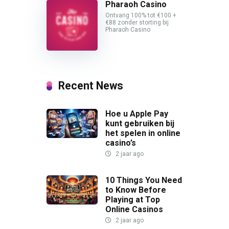
Pharaoh Casino
Ontvang 100% tot €100 +
€88 zonder storting bij
Pharaoh Casino
Recent News
Hoe u Apple Pay
kunt gebruiken bij
het spelen in online
casino’s
2 jaar ago
10 Things You Need
to Know Before
Playing at Top
Online Casinos
2 jaar ago