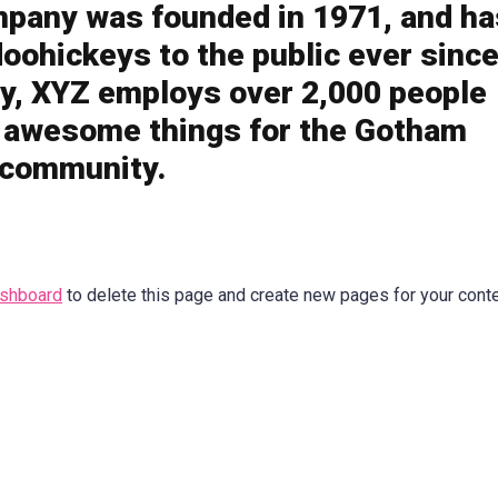
pany was founded in 1971, and ha
doohickeys to the public ever since
y, XYZ employs over 2,000 people
f awesome things for the Gotham
community.
ashboard
to delete this page and create new pages for your cont