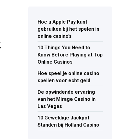
Hoe u Apple Pay kunt
gebruiken bij het spelen in
online casino’s
a
10 Things You Need to
’
Know Before Playing at Top
Online Casinos
Hoe speel je online casino
spellen voor echt geld
De opwindende ervaring
van het Mirage Casino in
Las Vegas
10 Geweldige Jackpot
Standen bij Holland Casino