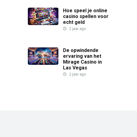
Hoe speel je online
casino spellen voor
echt geld
2 jaar ago
De opwindende
ervaring van het
Mirage Casino in
Las Vegas
2 jaar ago