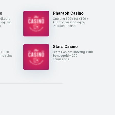
no
Pharaoh Casino
editeerd
Ontvang 100% tot €100 +
ting
. Tot
€88 zonder storting bij
s
Pharaoh Casino
Stars Casino
t € 800
Stars Casino:
Ontvang €100
tis spins
bonusgeld
+ 200
bonusspins