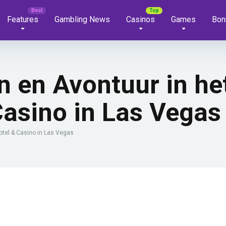
Features
Gambling News
Casinos
Games
Bon
n en Avontuur in he
Casino in Las Vegas
otel & Casino in Las Vegas