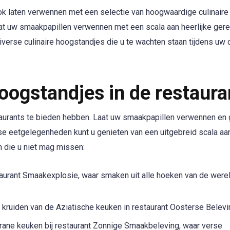
ook laten verwennen met een selectie van hoogwaardige culinaire
Laat uw smaakpapillen verwennen met een scala aan heerlijke ger
iverse culinaire hoogstandjes die u te wachten staan tijdens uw c
oogstandjes in de restaura
taurants te bieden hebben. Laat uw smaakpapillen verwennen en 
rse eetgelegenheden kunt u genieten van een uitgebreid scala aa
 die u niet mag missen:
staurant Smaakexplosie, waar smaken uit alle hoeken van de were
 kruiden van de Aziatische keuken in restaurant Oosterse Belevi
ane keuken bij restaurant Zonnige Smaakbeleving, waar verse