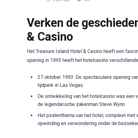
Verken de geschieden
& Casino
Het Treasure Island Hotel & Casino heeft een fasc
opening in 1993 heeft het hotelcasino verschillende
27 oktober 1993: De spectaculaire opening va
tijdperk in Las Vegas.
De ontwikkeling van het hotelcasino was een v
de legendarische zakenman Steve Wynn.
Het piratenthema van het hotel, compleet met 
opwinding en verwondering onder de bezoeker