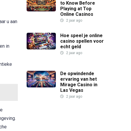
to Know Before
Playing at Top
Online Casinos
2 jaar ago
aar u aan
Hoe speel je online
casino spellen voor
en in
echt geld
2 jaar ago
ntieke
De opwindende
ervaring van het
Mirage Casino in
Las Vegas
2 jaar ago
ke
mgeving.
sche