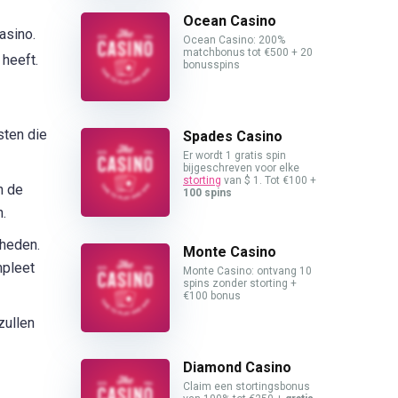
Ocean Casino
asino.
Ocean Casino: 200%
matchbonus tot €500 + 20
 heeft.
bonusspins
sten die
Spades Casino
Er wordt 1 gratis spin
bijgeschreven voor elke
storting
van $ 1. Tot €100 +
n de
100 spins
.
kheden.
Monte Casino
mpleet
Monte Casino: ontvang 10
spins zonder storting +
€100 bonus
zullen
Diamond Casino
Claim een ​​stortingsbonus