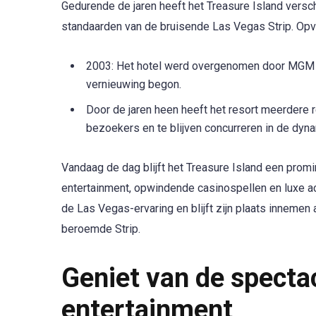
Gedurende de jaren heeft het Treasure Island versc
standaarden van de bruisende Las Vegas Strip. Op
2003: Het hotel werd overgenomen door MGM Re
vernieuwing begon.
Door de jaren heen heeft het resort meerdere 
bezoekers en te blijven concurreren in de dyn
Vandaag de dag blijft het Treasure Island een pr
entertainment, opwindende casinospellen en luxe a
de Las Vegas-ervaring en blijft zijn plaats inneme
beroemde Strip.
Geniet van de specta
entertainment