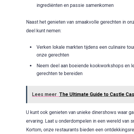
ingrediënten en passie samenkomen
Naast het genieten van smaakvolle gerechten in onze
deel kunt nemen:
Verken lokale markten tijdens een culinaire tou
onze gerechten
Neem deel aan boeiende kookworkshops en lee
gerechten te bereiden
Lees meer
The Ultimate Guide to Castle Ca
U kunt ook genieten van unieke dinershows waar g
ervaring. Laat u onderdompelen in een wereld van s
Kortom, onze restaurants bieden een ontdekkingsre