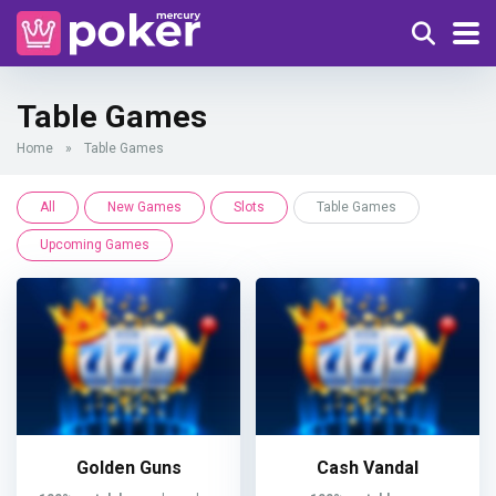
Table Games
Home
»
Table Games
All
New Games
Slots
Table Games
Upcoming Games
Golden Guns
Cash Vandal