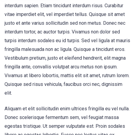
interdum sapien. Etiam tincidunt interdum risus. Curabitur
vitae imperdiet elit, vel imperdiet tellus. Quisque sit amet
justo et ante varius sollicitudin sed non metus. Donec nec
interdum tortor, ac auctor turpis. Vivamus non dolor sed
turpis interdum sodales eu id turpis. Sed vel ligula at mauris
fringilla malesuada non ac ligula. Quisque a tincidunt eros.
Vestibulum pretium, justo et eleifend hendrerit, elit magna
fringilla ante, convallis volutpat arcu metus non ipsum.
Vivamus at libero lobortis, mattis elit sit amet, rutrum lorem.
Quisque sed risus vehicula, faucibus orci nec, dignissim
elit.
Aliquam et elit sollicitudin enim ultrices fringilla eu vel nulla.
Donec scelerisque fermentum sem, vel feugiat massa
egestas tristique. Ut semper vulputate est. Proin sodales
libero ac egestas lobortis. Fusce nec lectus vitae ex