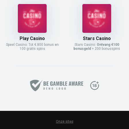
Play Casino
Stars Casino
Speel Casino: Tot € 800 bonus en
Stars Casino:
Ontvang €100
100 gratis spins
bonusgeld
+ 200 bonusspins
Onze sites